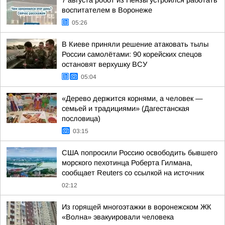
7 августа робот из Пензы устроился работать
воспитателем в Воронеже
05:26
В Киеве приняли решение атаковать тылы
России самолётами: 90 корейских спецов
остановят верхушку ВСУ
05:04
«Дерево держится корнями, а человек —
семьей и традициями» (Дагестанская
пословица)
03:15
США попросили Россию освободить бывшего
морского пехотинца Роберта Гилмана,
сообщает Reuters со ссылкой на источник
02:12
Из горящей многоэтажки в воронежском ЖК
«Волна» эвакуировали человека