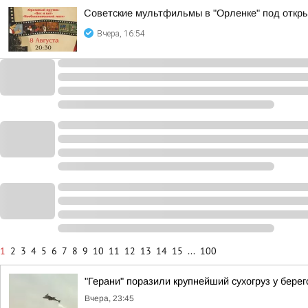
Советские мультфильмы в "Орленке" под откр
Вчера, 16:54
1
2
3
4
5
6
7
8
9
10
11
12
13
14
15
...
100
"Герани" поразили крупнейший сухогруз у бер
Вчера, 23:45