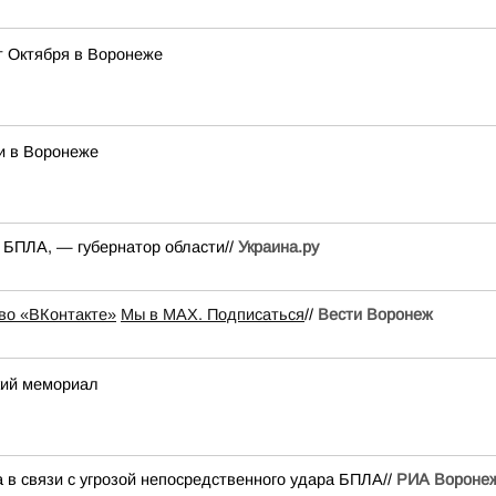
т Октября в Воронеже
и в Воронеже
а БПЛА, — губернатор области//
Украина.ру
во «ВКонтакте»
Мы в MAX. Подписаться
//
Вести Воронеж
кий мемориал
 в связи с угрозой непосредственного удара БПЛА//
РИА Вороне