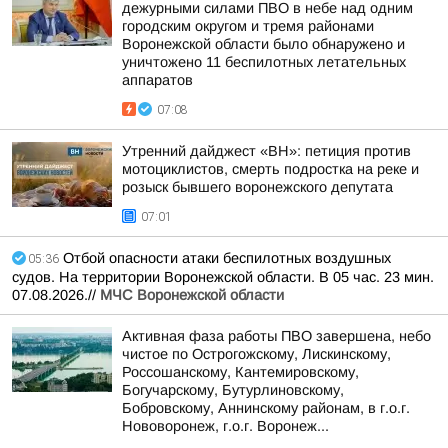
дежурными силами ПВО в небе над одним
городским округом и тремя районами
Воронежской области было обнаружено и
уничтожено 11 беспилотных летательных
аппаратов
07:08
Утренний дайджест «ВН»: петиция против
мотоциклистов, смерть подростка на реке и
розыск бывшего воронежского депутата
07:01
Отбой опасности атаки беспилотных воздушных
05:36
судов. На территории Воронежской области. В 05 час. 23 мин.
07.08.2026.//
МЧС Воронежской области
Активная фаза работы ПВО завершена, небо
чистое по Острогожскому, Лискинскому,
Россошанскому, Кантемировскому,
Богучарскому, Бутурлиновскому,
Бобровскому, Аннинскому районам, в г.о.г.
Нововоронеж, г.о.г. Воронеж...