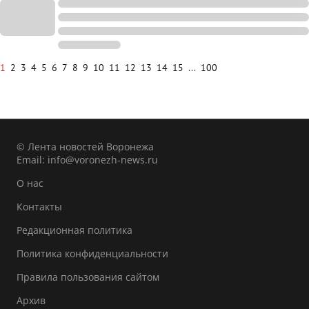
1
2
3
4
5
6
7
8
9
10
11
12
13
14
15
...
100
© Лента новостей Воронежа
Email:
info@voronezh-news.ru
О нас
Контакты
Редакционная политика
Политика конфиденциальности
Правила пользования сайтом
Архив