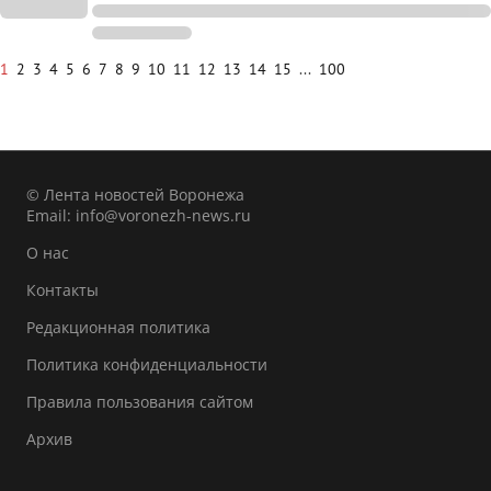
1
2
3
4
5
6
7
8
9
10
11
12
13
14
15
...
100
© Лента новостей Воронежа
Email:
info@voronezh-news.ru
О нас
Контакты
Редакционная политика
Политика конфиденциальности
Правила пользования сайтом
Архив