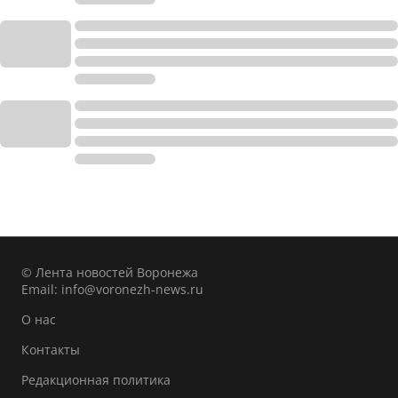
© Лента новостей Воронежа
Email:
info@voronezh-news.ru
О нас
Контакты
Редакционная политика