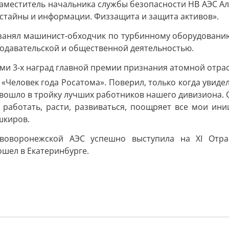
заместитель начальника службы безопасности НВ АЭС Ал
остайны и информации. Физзащита и защита активов».
занял машинист-обходчик по турбинному оборудованию
подавательской и общественной деятельностью.
и «Человек года Росатома». Поверил, только когда увид
е вошло в тройку лучших работников нашего дивизиона. 
 работать, расти, развиваться, поощряет все мои ини
шкиров.
воворонежской АЭС успешно выступила на XI Отрас
ошел в Екатеринбурге.