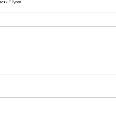
асти!//
Гусев