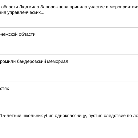
 области Людмила Запорожцева приняла участие в мероприятиях
ня управленческих...
онежской области
згромили бандеровский мемориал
астях
15-летний школьник убил одноклассницу, пустил следствие по л