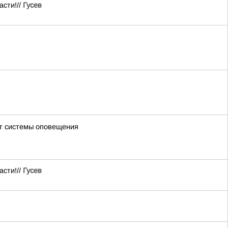
асти!//
Гусев
ют системы оповещения
асти!//
Гусев