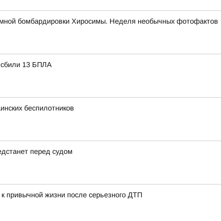
томной бомбардировки Хиросимы. Неделя необычных фотофактов
ю сбили 13 БПЛА
инских беспилотников
едстанет перед судом
 к привычной жизни после серьезного ДТП