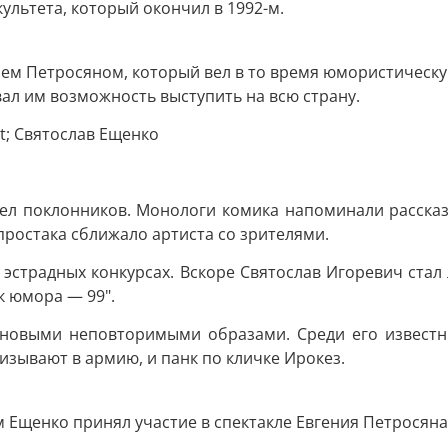
культета, который окончил в 1992-м.
ием Петросяном, который вел в то время юмористическ
ал им возможность выступить на всю страну.
ел поклонников. Монологи комика напоминали рассказы
 простака сближало артиста со зрителями.
в эстрадных конкурсах. Вскоре Святослав Игоревич ста
к юмора — 99".
новыми неповторимыми образами. Среди его известн
ризывают в армию, и панк по кличке Ирокез.
7-м Ещенко принял участие в спектакле Евгения Петрося