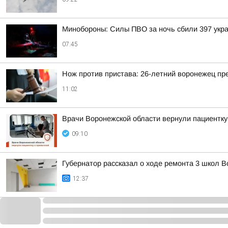
Минобороны: Силы ПВО за ночь сбили 397 укра
07:45
Нож против пристава: 26-летний воронежец пр
11:02
Врачи Воронежской области вернули пациентку
09:10
Губернатор рассказал о ходе ремонта 3 школ 
12:37