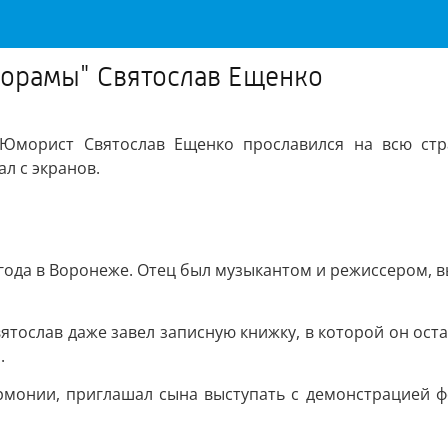
норамы" Святослав Ещенко
морист Святослав Ещенко прославился на всю стра
л с экранов.
года в Воронеже. Отец был музыкантом и режиссером, в
ятослав даже завел записную книжку, в которой он ост
.
монии, приглашал сына выступать с демонстрацией фо