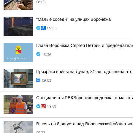
08:03
"Малые соседи" на улицах Воронежа
09:36
Глава Воронежа Сергей Петрин и председател
10:39
Призраки войны на Дунае, 81-ая годовщина а
09:03
Специалисты РВКВоронеж продолжают масшта
13:09
В ночь на 8 августа над Воронежской область
09:22