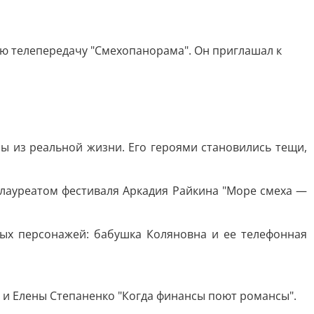
ую телепередачу "Смехопанорама". Он приглашал к
 из реальной жизни. Его героями становились тещи,
л лауреатом фестиваля Аркадия Райкина "Море смеха —
ых персонажей: бабушка Коляновна и ее телефонная
на и Елены Степаненко "Когда финансы поют романсы".