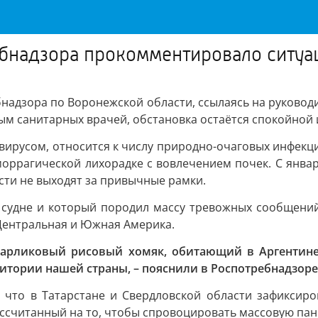
бнадзора прокомментировало ситуа
ебнадзора по Воронежской области, ссылаясь на руковод
ым санитарных врачей, обстановка остаётся спокойной
вирусом, относится к числу природно-очаговых инфекц
моррагической лихорадке с вовлечением почек. С янва
сти не выходят за привычные рамки.
удне и который породил массу тревожных сообщений, 
 Центральная и Южная Америка.
карликовый рисовый хомяк, обитающий в Аргентине
итории нашей страны, – пояснили в Роспотребнадзоре
 что в Татарстане и Свердловской области зафиксиро
ссчитанный на то, чтобы спровоцировать массовую пан