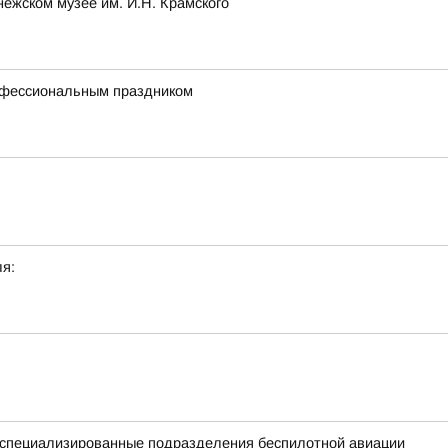
нежском музее им. И.Н. Крамского
рофессиональным праздником
я:
е специализированные подразделения беспилотной авиации