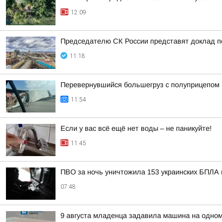
12:09
Председателю СК России представят доклад п
11:18
Перевернувшийся большегруз с полуприцепом 
11:54
Если у вас всё ещё нет воды – не паникуйте!
11:45
ПВО за ночь уничтожила 153 украинских БПЛА
07:48
9 августа младенца задавила машина на одно