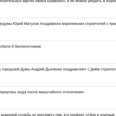
нзительных картин Ивана Крамского, и ее можно увидеть в Воро
облдумы Юрий Матузов поздравили воронежских строителей с п
 сбили 6 беспилотников
ь городской Думы Андрей Дьяченко поздравляют с Днём строител
вернулась вода после масштабного отключения
воинской службы по контракту тем, кто пройдет отбор в элитны