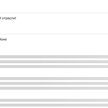
 отрасли!
йоне