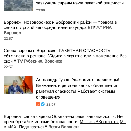
зазвучали сирены из-за ракетной опасности
23:09
Воронеж, Нововоронеж и Бобровский район — тревога в
связи с угрозой непосредственного удара БПЛА//
РИА
Воронеж
22:57
Снова сирены в Воронеже! РАКЕТНАЯ ОПАСНОСТЬ
объявлена в регионе! Уйдите в укрытие или в помещение без
окон!//
TV Губерния. Воронеж
22:57
Александр Гусев: Уважаемые воронежцы!
Внимание, в регионе вновь объявляется
ракетная опасность! Работают системы
оповещения
22:57
Воронеж, снова сирены Объявлена ракетная опасность. Не
пренебрегайте мерами безопасности!
Мы во «ВКонтакте»
Мы
в MAX. Подписаться
//
Вести Воронеж