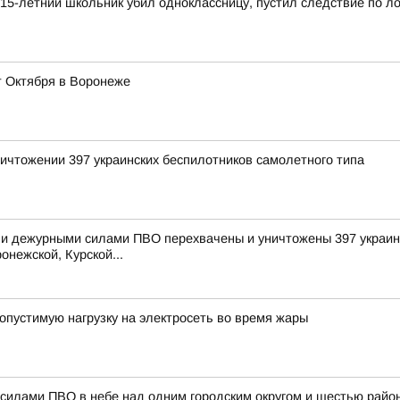
15-летний школьник убил одноклассницу, пустил следствие по л
т Октября в Воронеже
ичтожении 397 украинских беспилотников самолетного типа
и дежурными силами ПВО перехвачены и уничтожены 397 украинс
онежской, Курской...
опустимую нагрузку на электросеть во время жары
силами ПВО в небе над одним городским округом и шестью райо