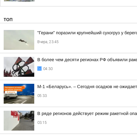
ТОП
"Герани" поразили крупнейший сухогруз у бере
Вчера, 23:45
В более чем десяти регионах РФ объявили раке
04:30
М-1 «Беларусь». – Сегодня осадков не ожидае
05:33
В ряде регионов действует режим ракетной опа
03:15