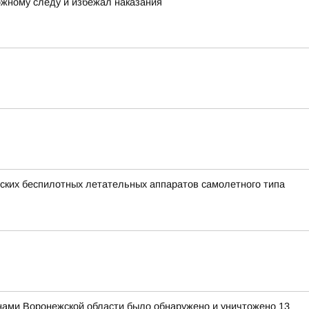
ожному следу и избежал наказания
ких беспилотных летательных аппаратов самолетного типа
нами Воронежской области было обнаружено и уничтожено 13