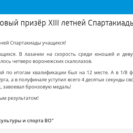
вый призёр XIII летней Спартакиад
тней Спартакиады учащихся!
щихся. В лазании на скорость среди юношей и деву
алось четверо воронежских скалолазов.
ый по итогам квалификации был на 12 месте. А в 1/8 
рга, а в полуфинале уступил всего 4 десятых секунды св
к, завоевал бронзовую медаль!
ым результатом!
ультуры и спорта ВО"