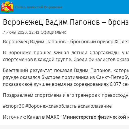
Воронежец Вадим Папонов – бронзо
Официально
7 июля 2026, 12:41
Воронежец Вадим Папонов – бронзовый призёр XIII ле
В Воронеже прошел Финал летней Спартакиады уча
спортсменов в каждой группе. Среди финалистов оказ
Блестящий результат показал Вадим Папонов, котор
раунде оказался быстрее противника из Санкт-Петербу
показав своё лучшее время на соревнованиях 6.077 се
Поздравляем спортсмена и его тренеров с превосходн
#спорт36 #Воронежскаяобласть #скалолазание
Источник:
Канал в МАКС "Министерство физической к