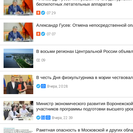
беспилотных летательных аппаратов
07:29
Александр Гусев: Отмена непосредственной оп
07:07
В восьми регионах Центральной России объявле
02:09
В честь Дня физкультурника в мэрии чествова
Вчера, 20:28
Министр экономического развития Воронежской
участников программы подготовки высшего уров
Вчера, 22:39
Ракетная опасность в Московской и других обл