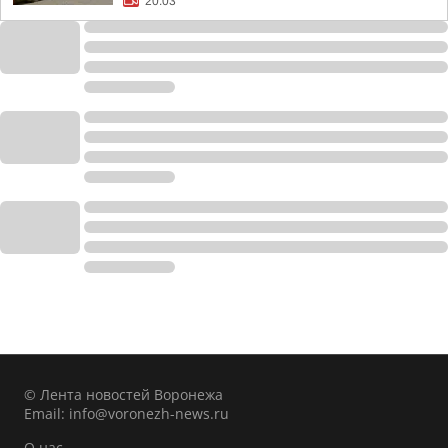
20:03
© Лента новостей Воронежа
Email:
info@voronezh-news.ru
О нас