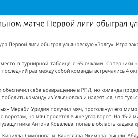
ьном матче Первой лиги обыграл у
ра Первой лиги обыграл ульяновскую «Волгу». Игра закон
место в турнирной таблице с 65 очками. Соперники «
 В последний раз между собой команды встречались 4 окт
 обеспечил себе возвращение в РПЛ, но команда продол
победить команду из Ульяновска и надеяться, что туль
ых» Мераби Уридия получил мяч, протолкнул его мимо 
о воротам, но мяч пролетел выше угла ворот. На 45-й м
лузащитника Антона Ковалева, попав в область кадыка 
о Кирилла Симонова и Вячеслава Якимова вышли Абду