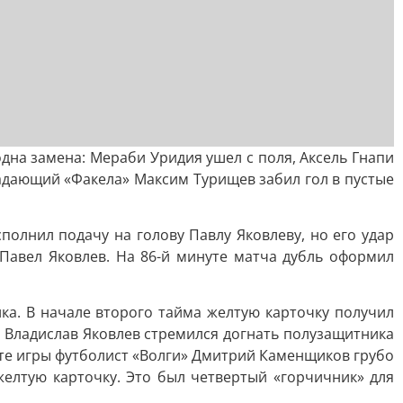
одна замена: Мераби Уридия ушел с поля, Аксель Гнапи
падающий «Факела» Максим Турищев забил гол в пустые
полнил подачу на голову Павлу Яковлеву, но его удар
Павел Яковлев. На 86-й минуте матча дубль оформил
ка. В начале второго тайма желтую карточку получил
. Владислав Яковлев стремился догнать полузащитника
нуте игры футболист «Волги» Дмитрий Каменщиков грубо
желтую карточку. Это был четвертый «горчичник» для