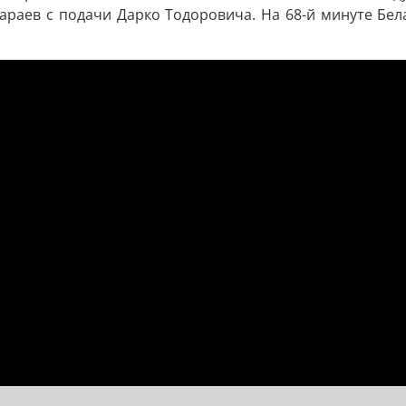
бараев с подачи Дарко Тодоровича. На 68-й минуте Бе