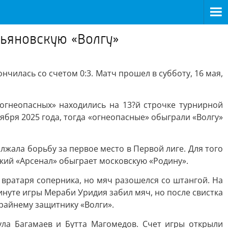
льяновскую «Волгу»
чилась со счетом 0:3. Матч прошел в субботу, 16 мая,
огнеопасных» находились на 13?й строчке турнирной
ября 2025 года, тогда «огнеопасные» обыграли «Волгу»
жала борьбу за первое место в Первой лиге. Для того
ский «Арсенал» обыграет московскую «Родину».
вратаря соперника, но мяч разошелся со штангой. На
инуте игры Мераби Уридия забил мяч, но после свистка
крайнему защитнику «Волги».
ла Багамаев и Бутта Магомедов. Счет игры открыли