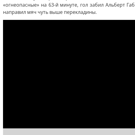
«огнеопасные» на 63-й минуте, гол забил Альберт Га
направил мяч чуть выше перекладины.