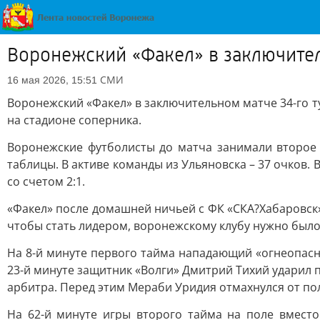
Воронежский «Факел» в заключител
СМИ
16 мая 2026, 15:51
Воронежский «Факел» в заключительном матче 34-го ту
на стадионе соперника.
Воронежские футболисты до матча занимали второе 
таблицы. В активе команды из Ульяновска – 37 очков.
со счетом 2:1.
«Факел» после домашней ничьей с ФК «СКА?Хабаровск»
чтобы стать лидером, воронежскому клубу нужно было 
На 8-й минуте первого тайма нападающий «огнеопасн
23-й минуте защитник «Волги» Дмитрий Тихий ударил п
арбитра. Перед этим Мераби Уридия отмахнулся от по
На 62-й минуте игры второго тайма на поле вмест