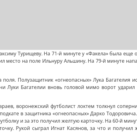
аксиму Турищеву. На 71-й минуте у «Факела» была еще 
упил место на поле Ильнуру Альшину. На 79-й минуте на
а поля. Полузащитник «огнеопасных» Лука Багателия ис
чи Луки Багателии вновь головой мимо ворот ударил 
араев, воронежский футболист локтем толкнул соперни
 подкате в защитника «огнеопасных» Дарко Тодоровича
 футболку и за это получил желтую карточку. На 60-й ми
очку. Рукой сыграл Игнат Касянов, за что и получил 