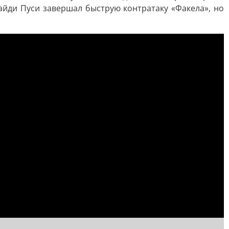
лайди Пуси завершал быструю контратаку «Факела», но