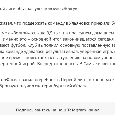
сказал, что поддержать команду в Ульяновск приехали б
тче с «Волгой», свыше 9,5 тыс. на последнем домашнем
, именно это – основной итог закончившегося сегодня
вают футбол. Клуб выполнил основную поставленную за
да команде удавалась результативная, уверенная игра,
енное время – подготовка к выступлению на новом уровн
ерженной игрой. Вперед, огнеопасные! Самые известн
. «Факел» занял «серебро» в Первой лиге, в конце ма
«Бронзу» получил екатеринбургский «Урал».
Подписывайтесь на наш Telegram-канал