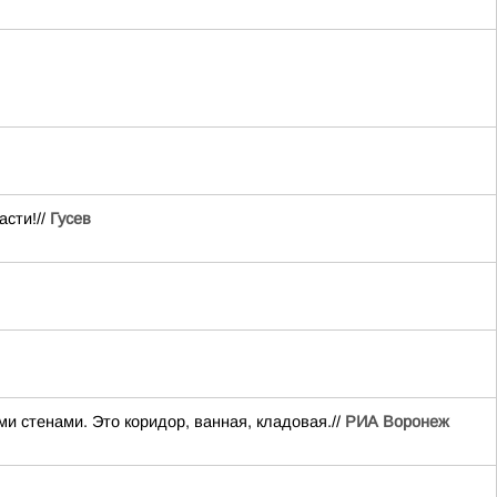
асти!//
Гусев
и стенами. Это коридор, ванная, кладовая.//
РИА Воронеж