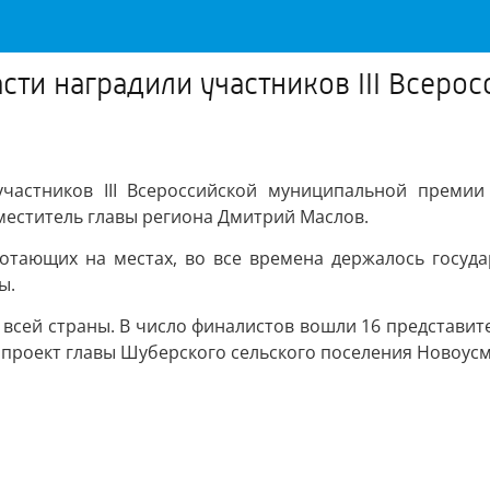
сти наградили участников III Всер
частников III Всероссийской муниципальной премии
меститель главы региона Дмитрий Маслов.
отающих на местах, во все времена держалось госуда
ы.
со всей страны. В число финалистов вошли 16 представи
 проект главы Шуберского сельского поселения Новоусм