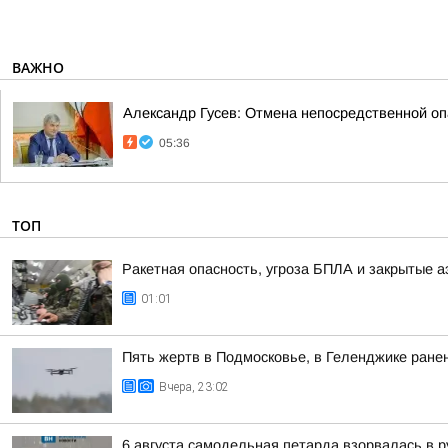
ВАЖНО
Александр Гусев: Отмена непосредственной оп
05:36
ТОП
Ракетная опасность, угроза БПЛА и закрытые а
01:01
Пять жертв в Подмосковье, в Геленджике ранен
Вчера, 23:02
6 августа самодельная петарда взорвалась в р