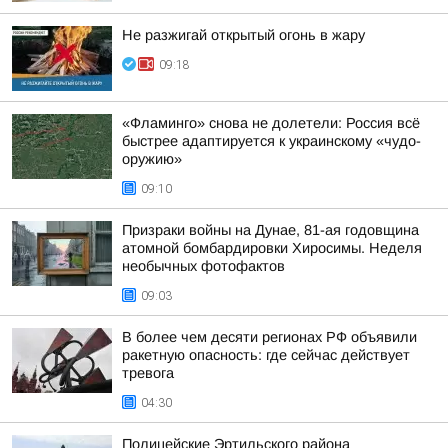
Не разжигай открытый огонь в жару
09:18
«Фламинго» снова не долетели: Россия всё
быстрее адаптируется к украинскому «чудо-
оружию»
09:10
Призраки войны на Дунае, 81-ая годовщина
атомной бомбардировки Хиросимы. Неделя
необычных фотофактов
09:03
В более чем десяти регионах РФ объявили
ракетную опасность: где сейчас действует
тревога
04:30
Полицейские Эртильского района