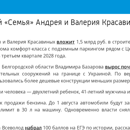
 «Семья» Андрея и Валерия Красави
я и Валерия Красавиных
вложит
1,5 млрд руб. в строит
дома комфорт-класса с подземным паркингом рядом с 
в третьем квартале 2028 года.
а Белгородской области Владимира Базарова
вырос поч
нительных сооружений на границе с Украиной. По ве
ьзовались более дешевые конструкции меньших размер
и человека — двухлетний ребенок, 41-летний мужчина 
 продажи бензина. До 1 августа автомобили будут з
 лимит в 30 л на машину. Одновременно власти снял
а Всеволод
набрал
100 баллов на ЕГЭ по истории, расск