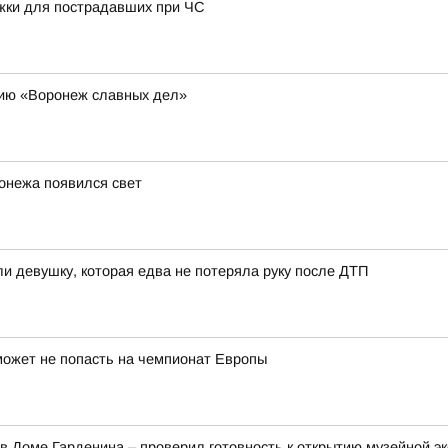
жки для пострадавших при ЧС
цию «Воронеж славных дел»
онежа появился свет
и девушку, которая едва не потеряла руку после ДТП
может не попасть на чемпионат Европы
в Доме Гарденина – проверил готовность к открытию музейной э