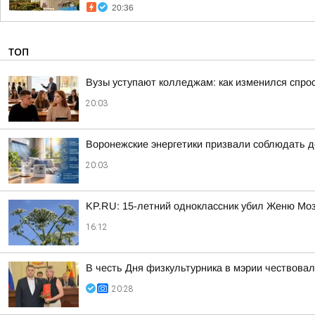
20:36
ТОП
Вузы уступают колледжам: как изменился спро
20:03
Воронежские энергетики призвали соблюдать д
20:03
KP.RU: 15-летний одноклассник убил Женю Мозг
16:12
В честь Дня физкультурника в мэрии чествова
20:28