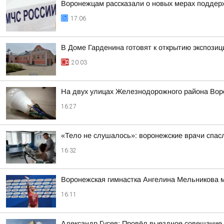
Воронежцам рассказали о новых мерах поддер
17:06
В Доме Гарденина готовят к открытию экспози
20:03
На двух улицах Железнодорожного района Вор
16:27
«Тело не слушалось»: воронежские врачи спасл
16:32
Воронежская гимнастка Ангелина Мельникова 
16:11
Александр Гусев: Провёл выездное совещание 