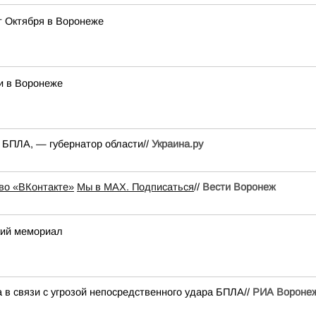
т Октября в Воронеже
и в Воронеже
а БПЛА, — губернатор области//
Украина.ру
во «ВКонтакте»
Мы в MAX. Подписаться
//
Вести Воронеж
кий мемориал
 в связи с угрозой непосредственного удара БПЛА//
РИА Вороне