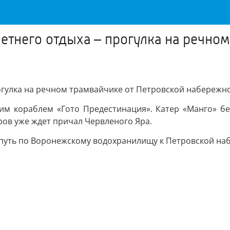
етнего отдыха – прогулка на речном
огулка на речном трамвайчике от Петровской набережно
ким кораблем «Гото Предестинация». Катер «Манго» б
ров уже ждет причал Червленого Яра.
 путь по Воронежскому водохранилищу к Петровской на