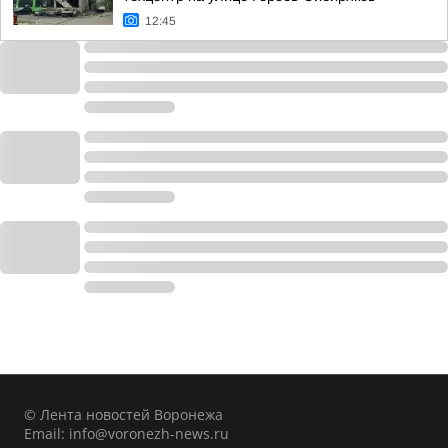
12:45
© Лента новостей Воронежа
Email:
info@voronezh-news.ru