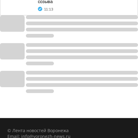
созыва
11:13
© Лента новостей Воронежа
Email:
info@voronezh-news.ru