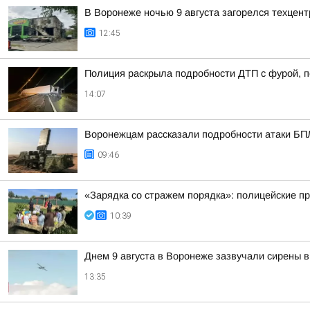
В Воронеже ночью 9 августа загорелся техцент
12:45
Полиция раскрыла подробности ДТП с фурой, 
14:07
Воронежцам рассказали подробности атаки БПЛА
09:46
«Зарядка со стражем порядка»: полицейские п
10:39
Днем 9 августа в Воронеже зазвучали сирены в
13:35