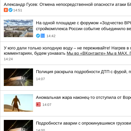
Александр Гусев: Отмена непосредственной опасности атаки Б
14:51
На одной площадке с форумом «Зодчество ВРН
стройкомплекса России событие объединило вед
14:42
У кого дали только холодную воду – не переживайте! Нагрев в 
комментариях, будем узнавать
Мы во «ВКонтакте» Мы в MAX. 
14:24
Полиция раскрыла подробности ДТП с фурой, 
14:07
Аномальная жара наконец-то отступила от Во
14:07
Подробности аварии с опрокинувшимся грузов
14:00