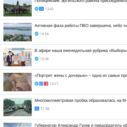
Полицейские Эртильского района присоединили
13:42
Активная фаза работы ПВО завершена, небо чис
14:54
В эфире наша еженедельная рубрика «Выборы:
10:04
«Портрет жены с дочерью» – одна из самых про
10:27
Многокилометровая пробка образовалась на М-
12:36
Губернатор Александр Гусев и председатель 