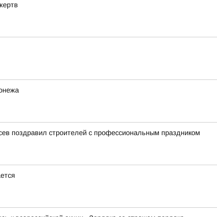
жертв
ронежа
усев поздравил строителей с профессиональным праздником
ется