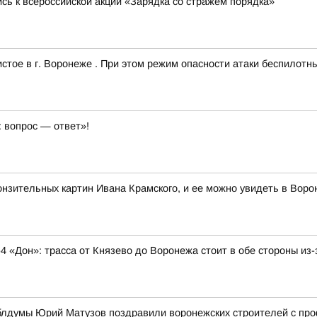
сь к всероссийской акции «Зарядка со стражем порядка»
тое в г. Воронеже . При этом режим опасности атаки беспилотн
 вопрос — ответ»!
нзительных картин Ивана Крамского, и ее можно увидеть в Воро
4 «Дон»: трасса от Князево до Воронежа стоит в обе стороны и
облдумы Юрий Матузов поздравили воронежских строителей с п