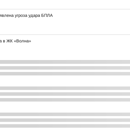
ъявлена угроза удара БПЛА
ра в ЖК «Волна»