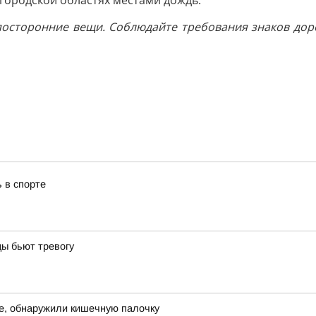
городской областях местами дождь.
 посторонние вещи. Соблюдайте требования знаков до
 в спорте
цы бьют тревогу
же, обнаружили кишечную палочку