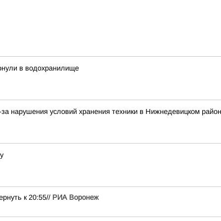
тонули в водохранилище
-за нарушения условий хранения техники в Нижнедевицком райо
у
рнуть к 20:55//
РИА Воронеж