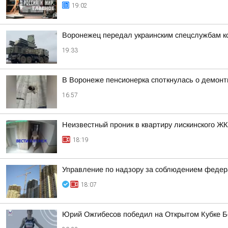
19:02
Воронежец передал украинским спецслужбам к
19:33
В Воронеже пенсионерка споткнулась о демонт
16:57
Неизвестный проник в квартиру лискинского Ж
18:19
Управление по надзору за соблюдением федера
18:07
Юрий Ожгибесов победил на Открытом Кубке Б