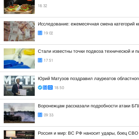
18:32
Исследование: ежемесячная смена категорий к
19:02
Стали известны точки подвоза технической и 
17:51
Юрий Матузов поздравил лауреатов областног
18:50
Воронежцам рассказали подробности атаки БПЛ
09:33
Россия и мир: ВС РФ наносит удары, боец СВО