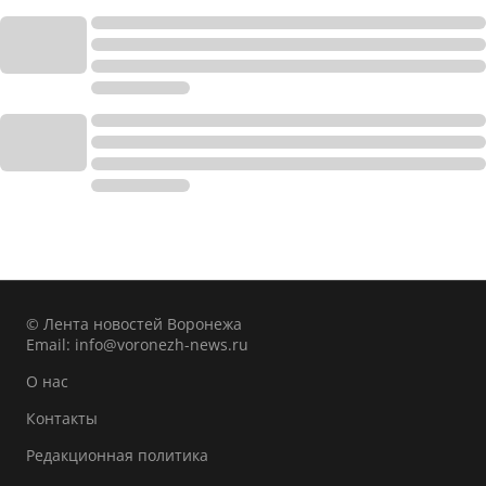
© Лента новостей Воронежа
Email:
info@voronezh-news.ru
О нас
Контакты
Редакционная политика