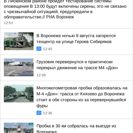
В Лискинском районе пройдет тестирование системы
оповещения В 13:00 будут включены сирены, это не связано
с чрезвычайной ситуацией, предупредили в
облправительстве.//
РИА Воронеж
12:51
В Воронеже ночью 9 августа загорелся
техцентр на улице Героев Сибиряков
12:45
Грузовик перевернулся и практически
перекрыл движение на трассе М4 «Дон»
12:39
Многокилометровая пробка образовалась на
М-4 «Дон»: трасса от Князево до Воронежа
стоит в обе стороны из-за перевернувшейся
фуры
12:36
Пробка в 30 км собралась на выезде из
Воронежа