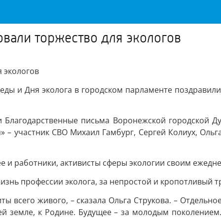
вали торжество для экологов
я экологов
ды и Дня эколога в городском парламенте поздравили
 Благодарственные письма Воронежской городской Дум
 – участник СВО Михаил Гамбург, Сергей Колиух, Ольг
ее и работники, активисты сферы экологии своим ежедн
жизнь профессии эколога, за непростой и кропотливый т
иты всего живого, – сказала Ольга Струкова. – Отдельн
ей земле, к Родине. Будущее – за молодым поколением