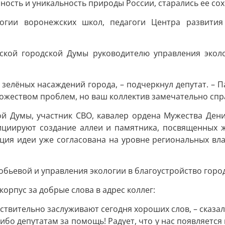
нность и уникальность природы России, старались ее сох
огии воронежских школ, педагоги Центра развития 
ской городской Думы руководителю управления эколо
зелёных насаждений города, – подчеркнул депутат. – 
ожеством проблем, но ваш коллектив замечательно спра
й Думы, участник СВО, кавалер ордена Мужества Дени
ициируют создание аллеи и памятника, посвященных 
ия идеи уже согласована на уровне региональных вла
ьевой и управления экологии в благоустройство город
орпус за добрые слова в адрес коллег:
ствительно заслуживают сегодня хороших слов, – сказа
ибо депутатам за помощь! Радует, что у нас появляетс