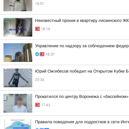
16:57
Неизвестный проник в квартиру лискинского Ж
18:19
Управление по надзору за соблюдением федера
18:07
Юрий Ожгибесов победил на Открытом Кубке Б
20:33
Прокатился по центру Воронежа с «бассейном»
17:43
Правила поведения для подростков в сети Инт