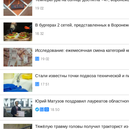
19:02
В бургерах 2 сетей, представленных в Вороне
18:32
Исследование: ежемесячная смена категорий к
19:02
Стали известны точки подвоза технической и 
17:51
Юрий Матузов поздравил лауреатов областног
18:50
Тяжёлую травму головы получил тракторист из