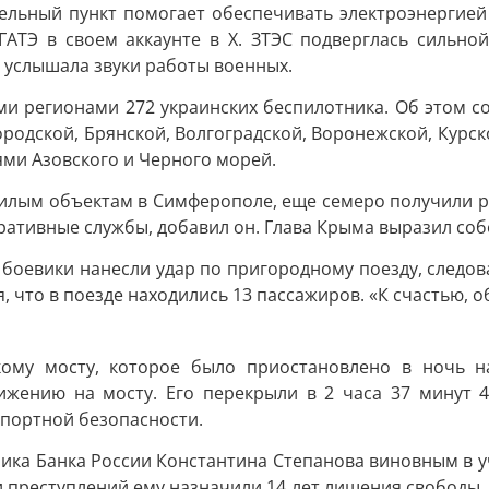
тельный пункт помогает обеспечивать электроэнергие
ГАТЭ в своем аккаунте в Х. ЗТЭС подверглась сильно
 услышала звуки работы военных.
и регионами 272 украинских беспилотника. Об этом с
родской, Брянской, Волгоградской, Воронежской, Курско
ями Азовского и Черного морей.
ежилым объектам в Симферополе, еще семеро получили 
еративные службы, добавил он. Глава Крыма выразил с
боевики нанесли удар по пригородному поезду, следов
 что в поезде находились 13 пассажиров. «К счастью, об
ому мосту, которое было приостановлено в ночь на
жению на мосту. Его перекрыли в 2 часа 37 минут 
спортной безопасности.
ника Банка России Константина Степанова виновным в 
и преступлений ему назначили 14 лет лишения свободы,