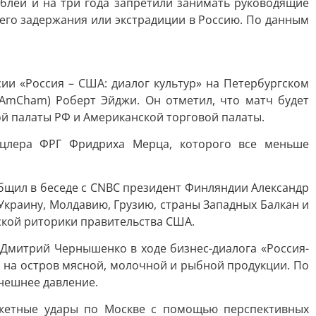
блей и на три года запретили занимать руководящие
его задержания или экстрадиции в Россию. По данным
ии «Россия – США: диалог культур» на Петербургском
AmCham) Роберт Эйджи. Он отметил, что матч будет
 палаты РФ и Американской торговой палаты.
цлера ФРГ Фридриха Мерца, которого все меньше
общил в беседе с CNBC президент Финляндии Александр
краину, Молдавию, Грузию, страны Западных Балкан и
ской риторики правительства США.
Ф Дмитрий Чернышенко в ходе бизнес-диалога «Россия-
х на остров мясной, молочной и рыбной продукции. По
внешнее давление.
ракетные удары по Москве с помощью перспективных