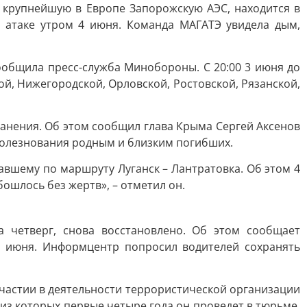
й крупнейшую в Европе Запорожскую АЭС, находится в
й атаке утром 4 июня. Команда МАГАТЭ увидела дым,
ообщила пресс-служба Минобороны. С 20:00 3 июня до
й, Нижегородской, Орловской, Ростовской, Рязанской,
ранения. Об этом сообщил глава Крыма Сергей Аксенов
оболезнования родным и близким погибших.
авшему по маршруту Луганск – Лантратовка. Об этом 4
ошлось без жертв», – отметил он.
 четверг, снова восстановлено. Об этом сообщает
4 июня. Информцентр попросил водителей сохранять
участии в деятельности террористической организации
 из которых первые четыре года он проведет в тюрьме,