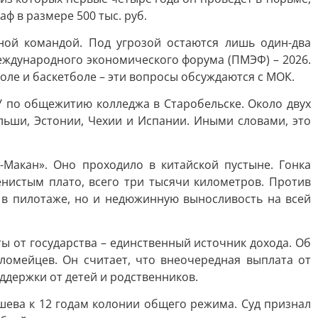
ф в размере 500 тыс. руб.
ной командой. Под угрозой остаются лишь один-два
еждународного экономического форума (ПМЭФ) – 2026.
боле и баскетболе – эти вопросы обсуждаются с МОК.
У по общежитию колледжа в Старобельске. Около двух
льши, Эстонии, Чехии и Испании. Иными словами, это
-Макан». Оно проходило в китайской пустыне. Гонка
нистым плато, всего три тысячи километров. Против
о в пилотаже, но и недюжинную выносливость на всей
ты от государства – единственный источник дохода. Об
ломейцев. Он считает, что внеочередная выплата от
держки от детей и родственников.
ева к 12 годам колонии общего режима. Суд признал