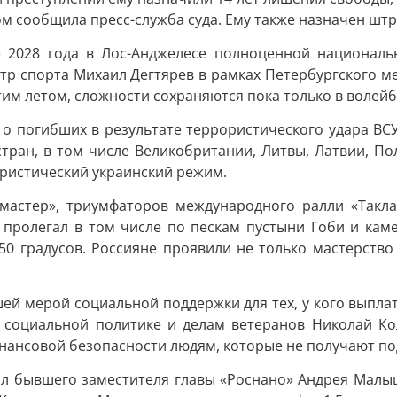
м сообщила пресс-служба суда. Ему также назначен штра
е 2028 года в Лос-Анджелесе полноценной националь
стр спорта Михаил Дегтярев в рамках Петербургского м
этим летом, сложности сохраняются пока только в волей
ь о погибших в результате террористического удара ВС
стран, в том числе Великобритании, Литвы, Латвии, По
ористический украинский режим.
мастер», триумфаторов международного ралли «Такла
 пролегал в том числе по пескам пустыни Гоби и каме
50 градусов. Россияне проявили не только мастерств
шей мерой социальной поддержки для тех, у кого выпла
 социальной политике и делам ветеранов Николай Ко
ансовой безопасности людям, которые не получают под
л бывшего заместителя главы «Роснано» Андрея Малыш