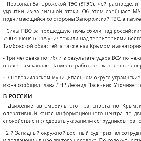
- Персонал Запорожской ТЭС (ЗТЭС), чей распредели
укрытии из-за сильной атаки. Об этом сообщает МА
поднимающийся со стороны Запорожской ТЭС, а также
- Силы ПВО за прошедшую ночь сбили над российским
7:00 4 июня БПЛА уничтожили над территориями Белго
Тамбовской областей, а также над Крымом и акватори
- Три человека погибли в результате удара ВСУ по н
в телеграм-канале. На месте работают экстренные оп
- В Новоайдарском муниципальном округе украинские 
июня сообщил глава ЛНР Леонид Пасечник. Уточняется,
В РОССИИ
- Движение автомобильного транспорта по Крымск
оперативный канал информационного центра по дви
спокойствие и следовать указаниям сотрудников тран
- 2-й Западный окружной военный суд признал сотруд
и вовлечении в нее другого человека. По совокупност