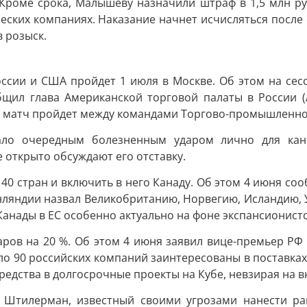
 Кроме срока, Малышеву назначили штраф в 1,5 млн ру
еских компаниях. Наказание начнет исчисляться после 
 розыск.
сии и США пройдет 1 июля в Москве. Об этом на сесс
ил глава Американской торговой палаты в России (
й матч пройдет между командами Торгово-промышленной
ало очередным болезненным ударом лично для кан
 открыто обсуждают его отставку.
40 стран и включить в него Канаду. Об этом 4 июня со
нляндии назвал Великобританию, Норвегию, Исландию, У
Канады в ЕС особенно актуально на фоне экспансионист
варов на 20 %. Об этом 4 июня заявил вице-премьер Р
ло 90 российских компаний заинтересованы в поставка
редства в долгосрочные проекты на Кубе, невзирая на 
ис Штилерман, известный своими угрозами нанести 