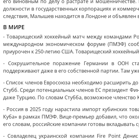
его виновным по делу о растрате и мошенничестве.
должности в государственных корпорациях и коммерч
следствия, Малышев находится в Лондоне и объявлен в
В МИРЕ
- Товарищеский хоккейный матч между командами Рос
международном экономическом форуме (ПМЭФ) сообщ
приурочен к 250-летию США. Товарищеский хоккейны
- Сокрушительное поражение Германии в ООН ст
поддерживают даже в его собственной партии. Там уже
- Список членов Евросоюза необходимо расширить до 
Стубб. Среди потенциальных членов ЕС президент Фи
даже Турцию. По словам Стубба, возможное членство 
- Россия в 2025 году нарастила импорт кубинских то
Куба» в рамках ПМЭФ. Вице-премьер добавил, что око
его словам, российские компании готовы вкладывать с
- Совладелец украинской компании Fire Point Ден