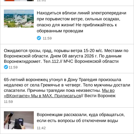
12:01
Находиться вблизи линий электропередачи
при порывистом ветре, сильных осадках,
опасно для жизни! Не приближайтесь к
оборванным проводам
11:59
Ожидаются грозы, град, порывы ветра 15-20 м/с. Местами по
Воронежской области. Днем 08 августа 2026 г. По данным
Воронежгидромет. Тел.112.//
МЧС Воронежской области
11:59
65-летний воронежец утонул в Дону Трагедия произошла
недалеко от села Гремячье в четверг. Тело мужчины достали
спасатели. Причины трагедии пока неизвестны.
Мы во
«ВКонтакте» Мы в MAX. Подписаться
//
Вести Воронеж
11:59
Воронежцам рассказали, куда обращаться,
если есть вопросы об отключении воды
11:42