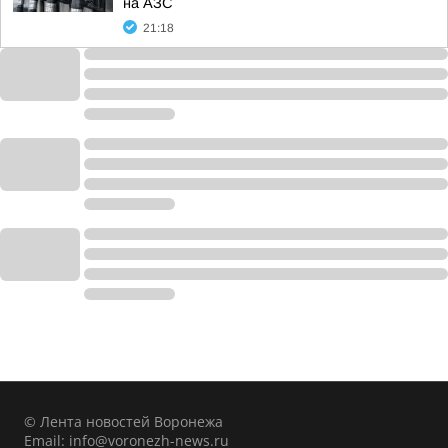
на АЗС
21:18
© Лента новостей Воронежа
Email:
info@voronezh-news.ru