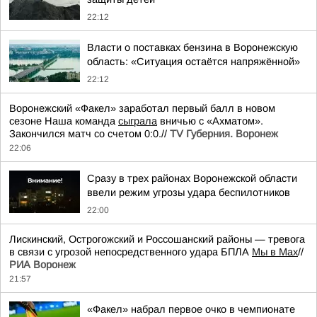
22:12
Власти о поставках бензина в Воронежскую
область: «Ситуация остаётся напряжённой»
22:12
Воронежский «Факел» заработал первый балл в новом
сезоне Наша команда
сыграла
вничью с «Ахматом».
Закончился матч со счетом 0:0.//
TV Губерния. Воронеж
22:06
Сразу в трех районах Воронежской области
ввели режим угрозы удара беспилотников
22:00
Лискинский, Острогожский и Россошанский районы — тревога
в связи с угрозой непосредственного удара БПЛА
Мы в Мах
//
РИА Воронеж
21:57
«Факел» набрал первое очко в чемпионате