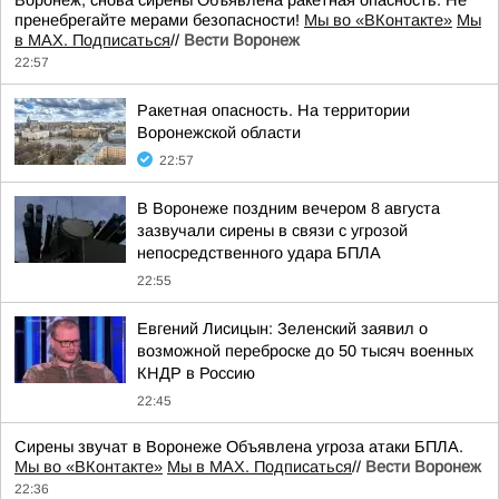
Воронеж, снова сирены Объявлена ракетная опасность. Не
пренебрегайте мерами безопасности!
Мы во «ВКонтакте»
Мы
в MAX. Подписаться
//
Вести Воронеж
22:57
Ракетная опасность. На территории
Воронежской области
22:57
В Воронеже поздним вечером 8 августа
зазвучали сирены в связи с угрозой
непосредственного удара БПЛА
22:55
Евгений Лисицын: Зеленский заявил о
возможной переброске до 50 тысяч военных
КНДР в Россию
22:45
Сирены звучат в Воронеже Объявлена угроза атаки БПЛА.
Мы во «ВКонтакте»
Мы в MAX. Подписаться
//
Вести Воронеж
22:36