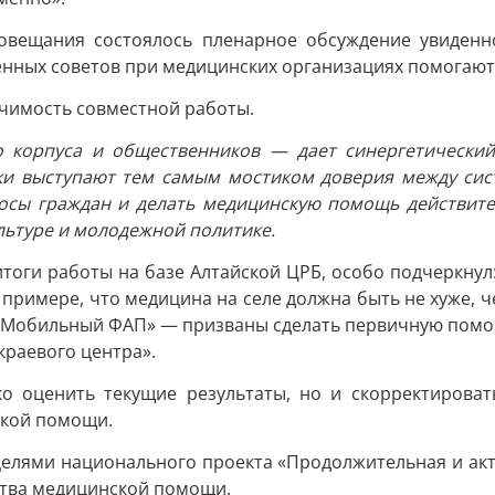
совещания состоялось пленарное обсуждение увиденн
твенных советов при медицинских организациях помога
ачимость совместной работы.
о корпуса и общественников — дает синергетический 
ики выступают тем самым мостиком доверия между сис
осы граждан и делать медицинскую помощь действите
льтуре и молодежной политике.
итоги работы на базе Алтайской ЦРБ, особо подчеркнул
 примере, что медицина на селе должна быть не хуже, 
, «Мобильный ФАП» — призваны сделать первичную помо
краевого центра».
 оценить текущие результаты, но и скорректироват
ской помощи.
 целями национального проекта «Продолжительная и ак
ства медицинской помощи.