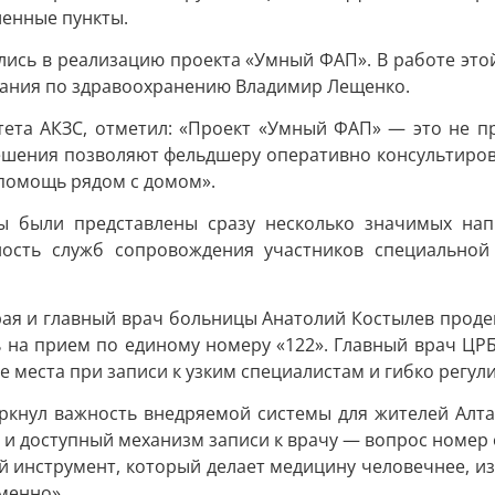
енные пункты.
ились в реализацию проекта «Умный ФАП». В работе это
рания по здравоохранению Владимир Лещенко.
ета АКЗС, отметил: «Проект «Умный ФАП» — это не п
решения позволяют фельдшеру оперативно консультиров
 помощь рядом с домом».
 были представлены сразу несколько значимых напр
ьность служб сопровождения участников специально
рая и главный врач больницы Анатолий Костылев прод
сь на прием по единому номеру «122». Главный врач ЦР
места при записи к узким специалистам и гибко регули
ркнул важность внедряемой системы для жителей Алта
 и доступный механизм записи к врачу — вопрос номер
й инструмент, который делает медицину человечнее, изб
менно».