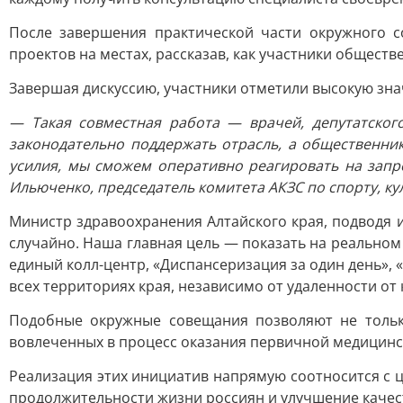
После завершения практической части окружного 
проектов на местах, рассказав, как участники общес
Завершая дискуссию, участники отметили высокую зн
— Такая совместная работа — врачей, депутатског
законодательно поддержать отрасль, а общественн
усилия, мы сможем оперативно реагировать на запр
Ильюченко, председатель комитета АКЗС по спорту, ку
Министр здравоохранения Алтайского края, подводя 
случайно. Наша главная цель — показать на реальном
единый колл-центр, «Диспансеризация за один день»
всех территориях края, независимо от удаленности от 
Подобные окружные совещания позволяют не только
вовлеченных в процесс оказания первичной медицин
Реализация этих инициатив напрямую соотносится с
продолжительности жизни россиян и улучшение каче