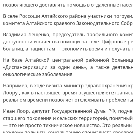
позволяющего доставлять помощь в отдаленные насел
В селе Россоши Алтайского района участники погруз
комитета Алтайского краевого Законодательного Соб
Владимир Лещенко, председатель профильного комит
доступности и качества помощи на селе. Цифровые 
больниц, а пациентам — экономить время и получать
На базе Алтайской центральной районной больницы
«Диспансеризации за один день», а также деятел
онкологические заболевания.
Например, в ходе визита министр здравоохранения к
Лоору , как в настоящее время осуществляется запи
реальном времени позволяет отслеживать проблемные 
Иван Лоор, депутат Государственной Думы РФ, подче
старшего поколения и сельских территорий, понятный
— это не просто техническое новшество. Это реальны
каждому получить консультацию специалиста своевре