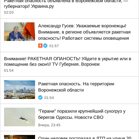
Ракетная опасность объявлена в Воронежской области, —
губернатор//
Украина.ру
02:03
Александр Гусев: Уважаемые воронежцы!
Внимание, в регионе объявляется ракетная
опасность! Работают системы оповещения
01:57
Внимание! РАКЕТНАЯ ОПАНОСТЬ! Уйдите в укрытие или в
помещение без окон!//
TV Губерния. Воронеж
01:54
Ракетная опасность. На территории
Воронежской области
01:54
"Герани" поразили крупнейший сухогруз у
берегов Одессы. Новости СВО
Вчера, 23:45
Один человек пострадал в ДТП на улице 20