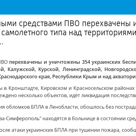
ыми средствами ПВО перехвачены и
 самолетного типа над территориями
.
 ПВО
перехвачены и уничтожены 354 украинских бесп
й, Калужской, Курской, Ленинградской, Новгородско
Краснодарского края, Республики Крым и над акватори
ы в Кронштадте, Кировском и Красносельском районах 
еждено несколько объектов, идёт ликвидация последств
ия обломков БПЛА в Ленобласти, обошлось без пострад
ква-Симферополь" находятся в больнице в состоянии ср
после атаки украинских БПЛА при тушении пожара, сооб