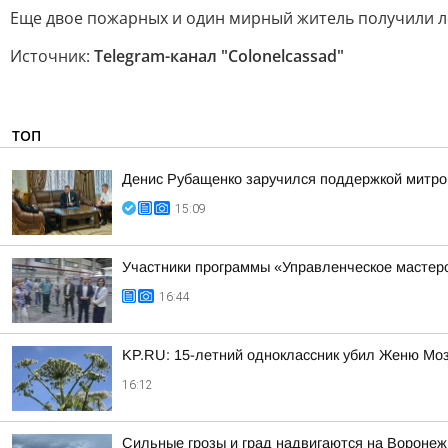
Еще двое пожарных и один мирный житель получили л
Источник:
Telegram-канал "Colonelcassad"
ТОП
Денис Рубащенко заручился поддержкой митро
15:09
Участники программы «Управленческое мастер
16:44
KP.RU: 15-летний одноклассник убил Женю Мозг
16:12
Сильные грозы и град надвигаются на Воронеж 