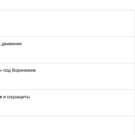
о движения
р» под Воронежем
в и соцзащиты