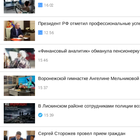
16:02
Президент РФ отметил профессиональные успе
12:56
«Финансовый аналитик» обманула пенсионерку 
15:46
Воронежской гимнастке Ангелине Мельниковой 
15:37
В Лискинском районе сотрудниками полиции во
15:39
Сергей Сторожев провел прием граждан