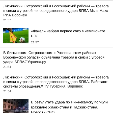
Лискинский, Острогожский и Россошанский районы — тревога
в связи с угрозой непосредственного удара БПЛА
Мы в Мах
//
РИА Воронеж
21:57
«Факел» набрал первое очко в чемпионате
РПЛ
21:57
В Лискинском, Острогожском и Россошанском районах
Воронежской области объявлена тревога в связи с угрозой
удара БПЛА//
Украина.ру
21:54
Лискинский, Острогожский и Россошанский районы — тревога
в связи с угрозой непосредственного удара БПЛА. Работают
системы оповещения.//
TV Губерния. Воронеж
21:54
В результате удара по Нижнекамску погибли
граждане Узбекистана и Таджикистана.
Новости СВО