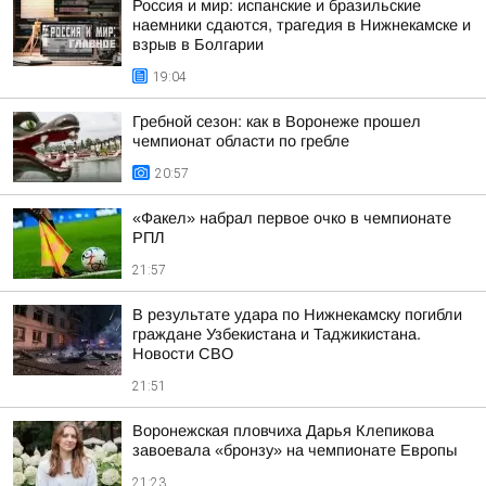
Россия и мир: испанские и бразильские
наемники сдаются, трагедия в Нижнекамске и
взрыв в Болгарии
19:04
Гребной сезон: как в Воронеже прошел
чемпионат области по гребле
20:57
«Факел» набрал первое очко в чемпионате
РПЛ
21:57
В результате удара по Нижнекамску погибли
граждане Узбекистана и Таджикистана.
Новости СВО
21:51
Воронежская пловчиха Дарья Клепикова
завоевала «бронзу» на чемпионате Европы
21:23