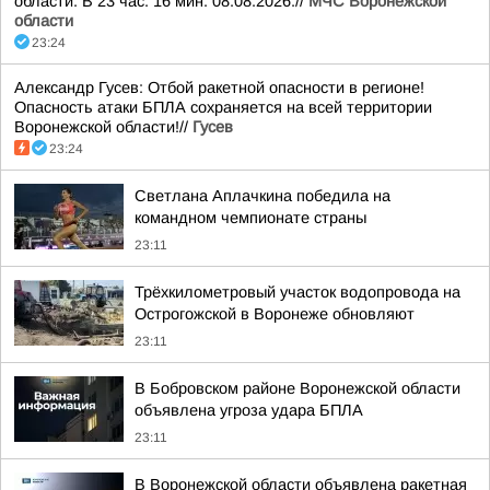
области. В 23 час. 16 мин. 08.08.2026.//
МЧС Воронежской
области
23:24
Александр Гусев: Отбой ракетной опасности в регионе!
Опасность атаки БПЛА сохраняется на всей территории
Воронежской области!//
Гусев
23:24
Светлана Аплачкина победила на
командном чемпионате страны
23:11
Трёхкилометровый участок водопровода на
Острогожской в Воронеже обновляют
23:11
В Бобровском районе Воронежской области
объявлена угроза удара БПЛА
23:11
В Воронежской области объявлена ракетная