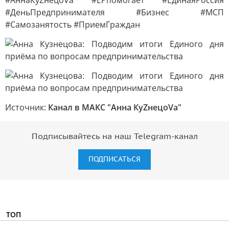
#АннаКуZнецоVа #ЕРпомогает #ЕдинаяРоссия
#ДеньПредпринимателя #Бизнес #МСП
#Самозанятость #ПриемГраждан
Источник:
Канал в МАКС "Анна КуZнецоVа"
Подписывайтесь на наш Telegram-канал
ПОДПИСАТЬСЯ
ТОП