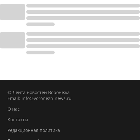
© Лента новостей Воронежа
Email:
info@voronezh-news.ru
О нас
Контакты
Редакционная политика