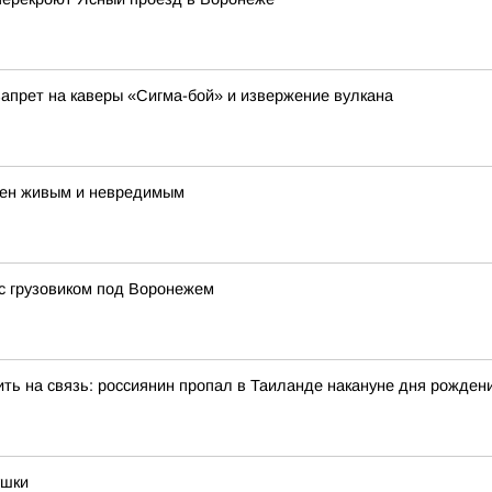
запрет на каверы «Сигма-бой» и извержение вулкана
ден живым и невредимым
с грузовиком под Воронежем
ть на связь: россиянин пропал в Таиланде накануне дня рожден
ушки