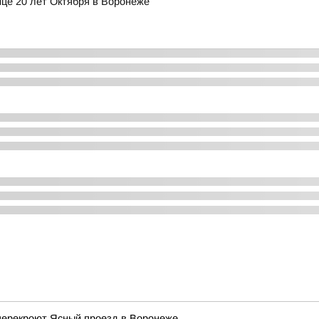
це 20 лет Октября в Воронеже
я перекроют Ясный проезд в Воронеже