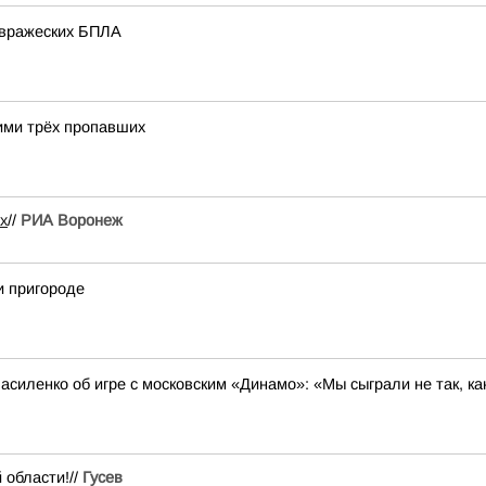
 вражеских БПЛА
ими трёх пропавших
х
//
РИА Воронеж
и пригороде
силенко об игре с московским «Динамо»: «Мы сыграли не так, к
 области!//
Гусев