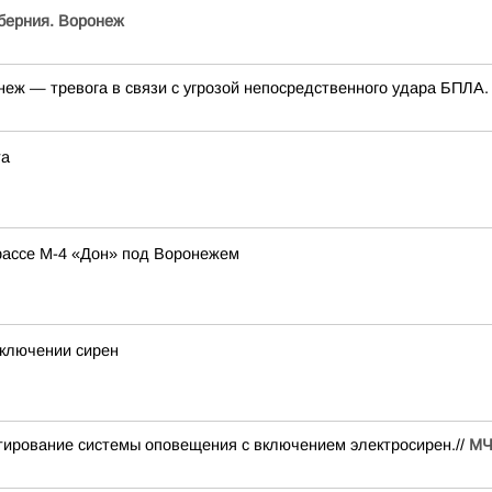
берния. Воронеж
неж — тревога в связи с угрозой непосредственного удара БПЛА
та
рассе М-4 «Дон» под Воронежем
включении сирен
естирование системы оповещения с включением электросирен.//
МЧ