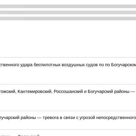
дственного удара беспилотных воздушных судов по по Богучарско
гожский, Кантемировский, Россошанский и Богучарский районы — 
огучарский районы — тревога в связи с угрозой непосредственно