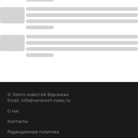
© Лента новостей Воронежа
Email:
info@voronezh-news.ru
О нас
Контакты
Редакционная политика