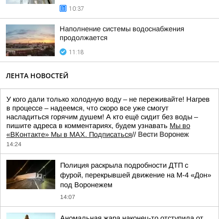
10:37
Наполнение системы водоснабжения
продолжается
11:18
ЛЕНТА НОВОСТЕЙ
У кого дали только холодную воду – не переживайте! Нагрев
в процессе – надеемся, что скоро все уже смогут
насладиться горячим душем! А кто ещё сидит без воды –
пишите адреса в комментариях, будем узнавать
Мы во
«ВКонтакте» Мы в MAX. Подписаться
//
Вести Воронеж
14:24
Полиция раскрыла подробности ДТП с
фурой, перекрывшей движение на М-4 «Дон»
под Воронежем
14:07
Аномальная жара наконец-то отступила от