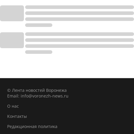
© Лента новостей Воронежа
Email:
info@voronezh-news.ru
О нас
Контакты
Редакционная политика