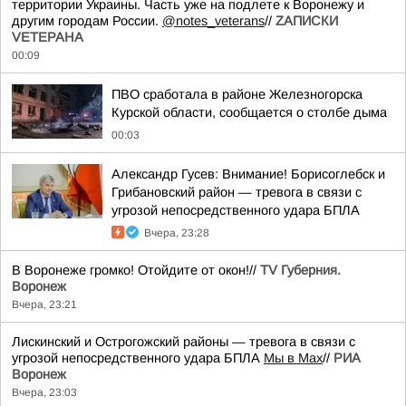
территории Украины. Часть уже на подлете к Воронежу и
другим городам России.
@notes_veterans
//
ZАПИСКИ
VЕТЕРАНА
00:09
ПВО сработала в районе Железногорска
Курской области, сообщается о столбе дыма
00:03
Александр Гусев: Внимание! Борисоглебск и
Грибановский район — тревога в связи с
угрозой непосредственного удара БПЛА
Вчера, 23:28
В Воронеже громко! Отойдите от окон!//
TV Губерния.
Воронеж
Вчера, 23:21
Лискинский и Острогожский районы — тревога в связи с
угрозой непосредственного удара БПЛА
Мы в Мах
//
РИА
Воронеж
Вчера, 23:03