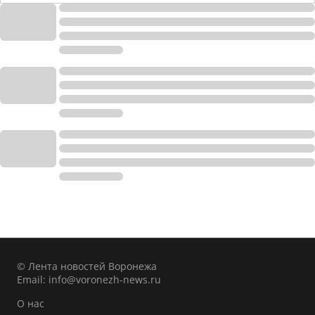
© Лента новостей Воронежа
Email:
info@voronezh-news.ru
О нас