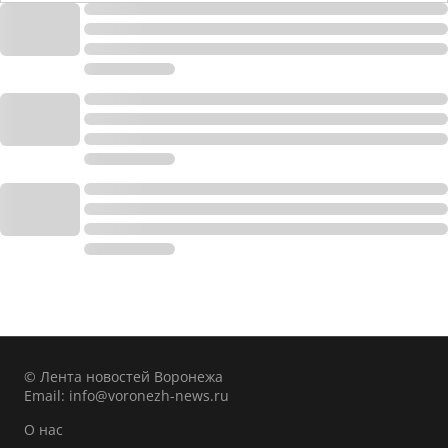
© Лента новостей Воронежа
Email:
info@voronezh-news.ru
О нас