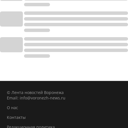
© Лента новостей Воронежа
Email:
info@voronezh-news.ru
О нас
Контакты
Редакционная политика