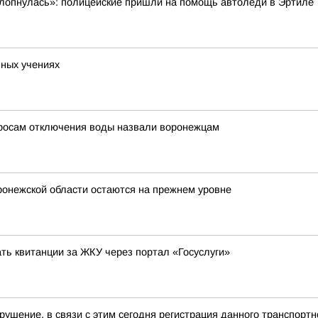
ахлопнулась»: полицейские пришли на помощь автоледи в Эртиле
нных учениях
росам отключения воды назвали воронежцам
ронежской области остаются на прежнем уровне
ть квитанции за ЖКУ через портал «Госуслуги»
рушение, в связи с этим сегодня регистрация данного транспорт