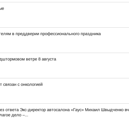
ые
ителям в преддверии профессионального праздника
едштормовом ветре 8 августа
т связан с онкологией
 без ответа Экс-директор автосалона «Гаус» Михаил Швыдченко 
агое дело –...