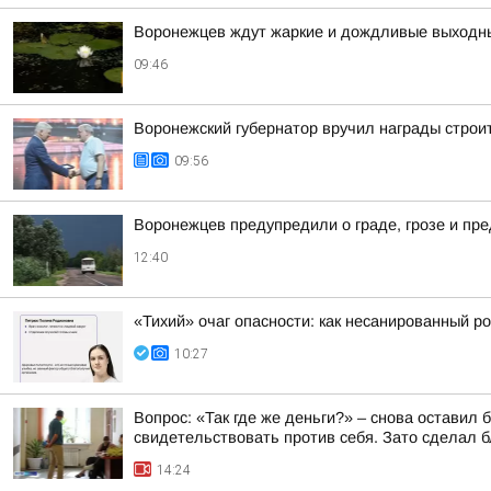
Воронежцев ждут жаркие и дождливые выходн
09:46
Воронежский губернатор вручил награды стро
09:56
Воронежцев предупредили о граде, грозе и пр
12:40
«Тихий» очаг опасности: как несанированный ро
10:27
Вопрос: «Так где же деньги?» – снова оставил
свидетельствовать против себя. Зато сделал бл
14:24