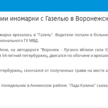
ии иномарки с Газелью в Воронежск
марка врезалась в "Газель". Водители попали в больни
гионального ГУ МВД.
оне, на автодороге "Воронеж - Луганск вблизи села 
я 54-летний петербуржец, двигался по обочине и врезал
петербуржец, скончался от полученных травм на месте 
понедельник в Аннинском районе. "Лада Калина" съехал