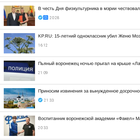
В честь Дня физкультурника в мэрии чествова
20:28
KP.RU: 15-летний одноклассник убил Женю Мозг
16:12
Пьяный воронежец ночью прыгал на крыше «Ла
21:09
Приносим извинения за вынужденное досрочное
21:33
Воспитанник воронежской академии «Факел» М
20:33