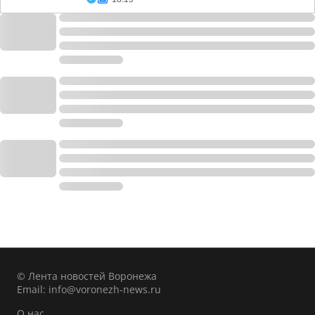
© Лента новостей Воронежа
Email:
info@voronezh-news.ru
О нас