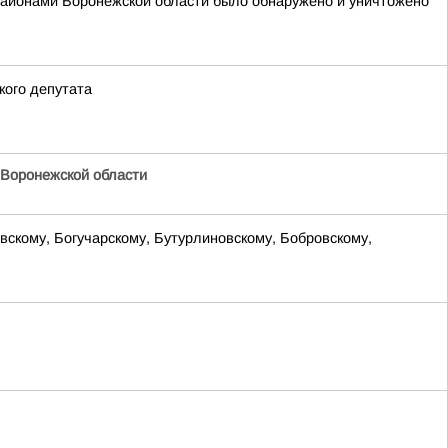
районами Воронежской области было обнаружено и уничтожено
кого депутата
Воронежской области
вскому, Богучарскому, Бутурлиновскому, Бобровскому,