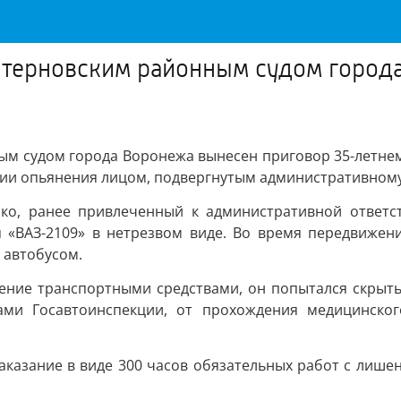
интерновским районным судом город
ым судом города Воронежа вынесен приговор 35-летнему
нии опьянения лицом, подвергнутым административному
нко, ранее привлеченный к административной ответс
я «ВАЗ-2109» в нетрезвом виде. Во время передвиже
 автобусом.
ение транспортными средствами, он попытался скрыть
ами Госавтоинспекции, от прохождения медицинског
аказание в виде 300 часов обязательных работ с лише