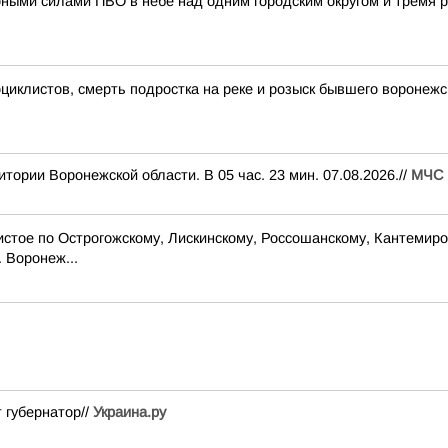
рными силами ПВО в небе над одним городским округом и тремя 
циклистов, смерть подростка на реке и розыск бывшего воронежс
ории Воронежской области. В 05 час. 23 мин. 07.08.2026.//
МЧС 
стое по Острогожскому, Лискинскому, Россошанскому, Кантемиро
. Воронеж...
 губернатор//
Украина.ру