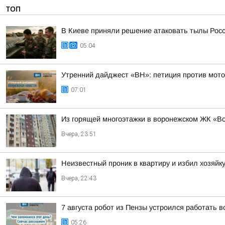
ТОП
В Киеве приняли решение атаковать тылы Росс
05:04
Утренний дайджест «ВН»: петиция против мотоц
07:01
Из горящей многоэтажки в воронежском ЖК «В
Вчера, 23:51
Неизвестный проник в квартиру и избил хозяйк
Вчера, 22:43
7 августа робот из Пензы устроился работать 
05:26