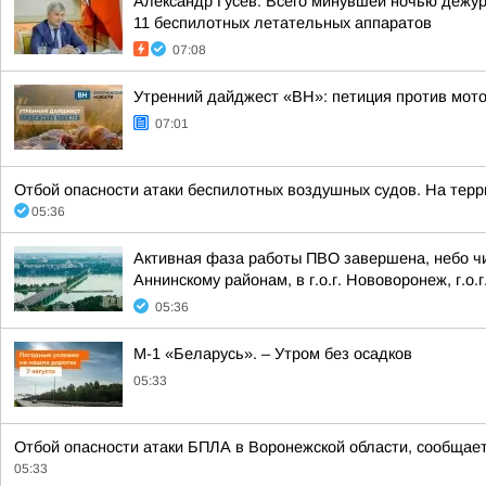
Александр Гусев: Всего минувшей ночью дежу
11 беспилотных летательных аппаратов
07:08
Утренний дайджест «ВН»: петиция против мото
07:01
Отбой опасности атаки беспилотных воздушных судов. На террит
05:36
Активная фаза работы ПВО завершена, небо чи
Аннинскому районам, в г.о.г. Нововоронеж, г.о.г
05:36
М-1 «Беларусь». – Утром без осадков
05:33
Отбой опасности атаки БПЛА в Воронежской области, сообщает
05:33