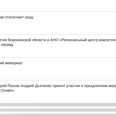
как отключают воду
ития Воронежской области и АНО «Региональный центр компетен
 наград
кий мемориал
ерой России Андрей Дьяченко принял участие в праздничном ме
й Олимп»