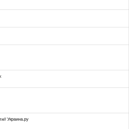
ж
ти//
Украина.ру