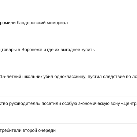
згромили бандеровский мемориал
цтовары в Воронеже и где их выгоднее купить
15-летний школьник убил одноклассницу, пустил следствие по л
ство руководителя» посетили особую экономическую зону «Цент
отребители второй очереди