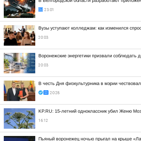
В Белгородской области разработают приложен
23:01
Вузы уступают колледжам: как изменился спро
20:03
Воронежские энергетики призвали соблюдать д
20:03
В честь Дня физкультурника в мэрии чествова
20:28
KP.RU: 15-летний одноклассник убил Женю Мозг
16:12
Пьяный воронежец ночью прыгал на крыше «Ла