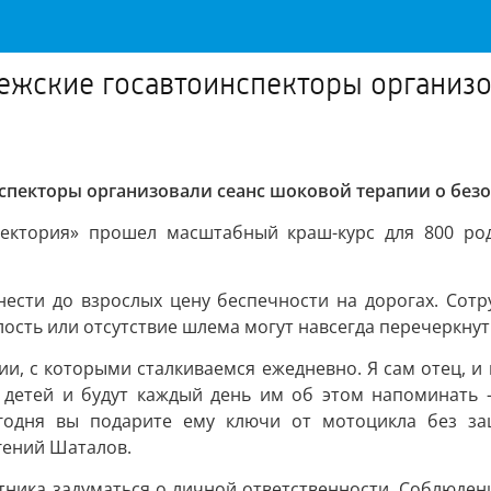
ежские госавтоинспекторы организо
пекторы организовали сеанс шоковой терапии о безо
аектория» прошел масштабный краш-курс для 800 род
нести до взрослых цену беспечности на дорогах. Сот
ость или отсутствие шлема могут навсегда перечеркнут
, с которыми сталкиваемся ежедневно. Я сам отец, и м
 детей и будут каждый день им об этом напоминать 
егодня вы подарите ему ключи от мотоцикла без за
гений Шаталов.
ника задуматься о личной ответственности. Соблюдени