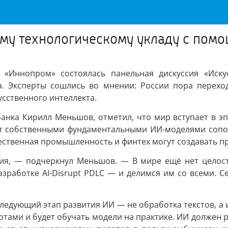
ому технологическому укладу с пом
«Иннопром» состоялась панельная дискуссия «Иску
ра. Эксперты сошлись во мнении: России пора перех
усственного интеллекта.
анка Кирилл Меньшов, отметил, что мир вступает в эпо
т собственными фундаментальными ИИ-моделями сопос
ественная промышленность и финтех могут создавать п
ия, — подчеркнул Меньшов. — В мире ещё нет целост
азработке AI-Disrupt PDLC — и делимся им со всеми. С
следующий этап развития ИИ — не обработка текстов, а
ертами и будет обучать модели на практике. ИИ должен 