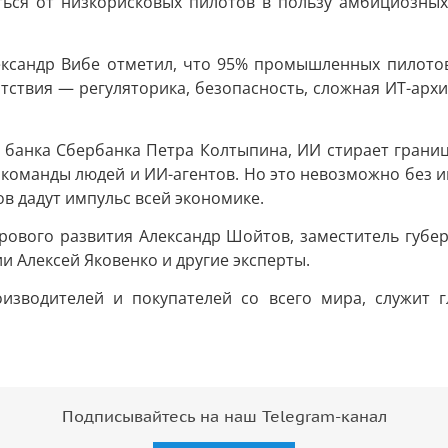
аться от низкорисковых пилотов в пользу амбициозны
ксандр Вибе отметил, что 95% промышленных пилотов
ятствия — регуляторика, безопасность, сложная ИТ-арх
го банка Сбербанка Петра Колтыпина, ИИ стирает гран
команды людей и ИИ-агентов. Но это невозможно без ин
ов дадут импульс всей экономике.
рового развития Александр Шойтов, заместитель губер
 Алексей Яковенко и другие эксперты.
изводителей и покупателей со всего мира, служит 
Подписывайтесь на наш Telegram-канал