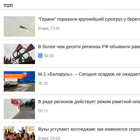
ТОП
"Герани" поразили крупнейший сухогруз у бере
Вчера, 23:45
В более чем десяти регионах РФ объявили раке
04:30
М-1 «Беларусь». – Сегодня осадков не ожидае
05:33
В ряде регионов действует режим ракетной опа
03:15
Вузы уступают колледжам: как изменился спро
Вчера, 20:03